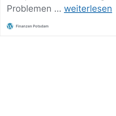
Reduzierte
Problemen …
weiterlesen
Wartungskosten
durch
moderne
Finanzen Potsdam
Temperaturüberwachungstech