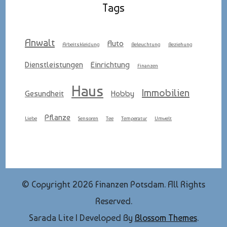
Tags
Anwalt
Auto
Arbeitskleidung
Beleuchtung
Beziehung
Dienstleistungen
Einrichtung
Finanzen
Haus
Immobilien
Gesundheit
Hobby
Pflanze
Liebe
Sensoren
Tee
Temperatur
Umwelt
© Copyright 2026
Finanzen Potsdam
. All Rights
Reserved.
Sarada Lite | Developed By
Blossom Themes
.